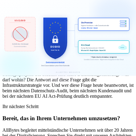
Architekturen
Die meisten Unternehmen werden 2026 weder rein auf US-Cloud
noch rein auf On-Premise setzen. Hybride Architekturen sind der
sinnvolle Mittelweg: Nicht-sensible Aufgaben — Textgenerierung,
öffentliche Informationen recherchieren, allgemeine Unterstützung
— laufen auf leistungsstarken Cloud-Modellen. Prozesse mit
sensiblen Daten — Vertragsanalyse, Personalentscheidungen,
Kundendaten — laufen auf europäisch gehosteten oder internen
Modellen.
Diese Architekturentscheidung braucht kein riesiges
Strategieprojekt. Sie braucht eine klare Datenkategorisierung: Was
darf wohin? Die Antwort auf diese Frage gibt die
Infrastrukturstrategie vor. Und wer diese Frage heute beantwortet, ist
beim nächsten Datenschutz-Audit, beim nächsten Kundenaudit und
bei der nächsten EU AI Act-Prüfung deutlich entspannter.
Ihr nächster Schritt
Bereit, das in Ihrem Unternehmen umzusetzen?
AllBytes begleitet mittelständische Unternehmen seit über 20 Jahren
bei der Digitalisierung. Sprechen Sie direkt mit unseren Architekten