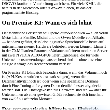
DSGVO-konforme Verarbeitung zusichern. Für viele KMU, die
bereits in der Microsoft- oder AWS-Welt leben, ist das der
pragmatischste Einstieg.
On-Premise-KI: Wann es sich lohnt
Der technische Fortschritt bei Open-Source-Modellen — allen voran
Metas Llama-Familie, Mistral und die Qwen-Modelle von Alibaba
— hat dazu geführt, dass leistungsstarke Sprachmodelle heute auf
unternehmenseigener Hardware betrieben werden können. Llama 3
in der 70-Milliarden-Parameter-Variante auf einem modernen Server
mit zwei NVIDIA A100-GPUs liefert Ergebnisse, die für viele
Unternehmensanwendungen ausreichend sind — ohne dass eine
einzige Anfrage das Rechenzentrum verlässt.
On-Premise-KI lohnt sich besonders dann, wenn das Volumen hoch
ist (API-Kosten würden sonst stark steigen), wenn die
Datensensitivität hoch ist, oder wenn eine spezifische Domäne
durch Fine-Tuning auf eigenen Daten deutlich besser abgedeckt
werden soll. Die Einstiegskosten für Hardware sind real — aber für
Unternehmen ab einer gewissen Größe rechnen sie sich innerhalb
von zwölf bis achtzehn Monaten.
Der pragmatische Mittelweg: Hybride