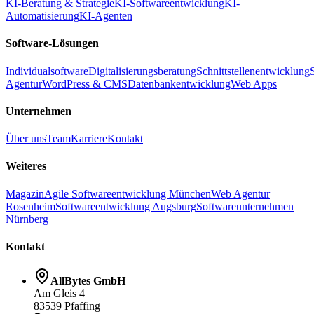
KI-Beratung & Strategie
KI-Softwareentwicklung
KI-
Automatisierung
KI-Agenten
Software-Lösungen
Individualsoftware
Digitalisierungsberatung
Schnittstellenentwicklung
Agentur
WordPress & CMS
Datenbankentwicklung
Web Apps
Unternehmen
Über uns
Team
Karriere
Kontakt
Weiteres
Magazin
Agile Softwareentwicklung München
Web Agentur
Rosenheim
Softwareentwicklung Augsburg
Softwareunternehmen
Nürnberg
Kontakt
AllBytes GmbH
Am Gleis 4
83539 Pfaffing